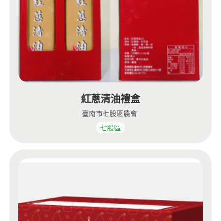
紅蔥清油禮盒
臺南市七股區農會
七股區