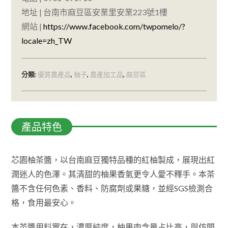
地址 | 台南市麻豆區安業里安業223號1樓
網站 |
https://www.facebook.com/twpomelo/?
locale=zh_TW
分類:
優質農產品
,
柚子
,
農產加工品
,
麻豆區
描述
芯園柚茶醬，以台南麻豆獨特品種的紅柚製成，展現出紅
潤迷人的色澤。其清甜的柚果香氣更令人愛不釋手。本茶
醬不含任何色素、香料、防腐劑或果糖，並經SGS檢測合
格，食用最安心。
本茶醬用料實在，濃厚純度，柚果肉含量占比高，與仿間