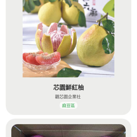
芯園鮮紅柚
觀芯園企業社
麻豆區