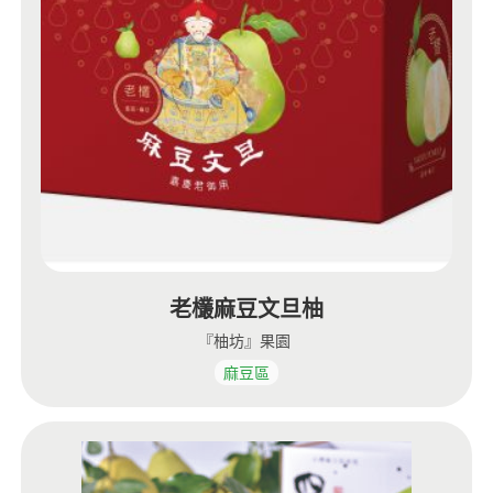
老欉麻豆文旦柚
『柚坊』果園
麻豆區