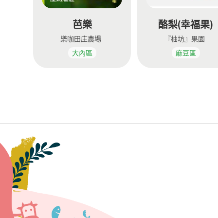
芭樂
酪梨(幸福果)
樂咖田庄農場
『柚坊』果園
大內區
麻豆區