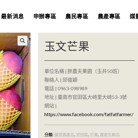
最新消息
申辦專區
農民專區
農產專區
媒
玉文芒果
🔍
單位名稱 | 胖農夫果園（玉井50班）
聯絡人 | 邱俊穎
電話 | 0963-098989
地址 | 臺南市官田區大崎里大崎53-3號
網站 |
https://www.facebook.com/fatfatfarmer/
分類:
優質農產品
,
官田區
,
芒果
,
農產生鮮品