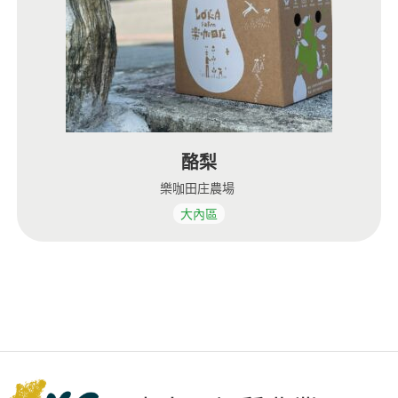
酪梨
樂咖田庄農場
大內區