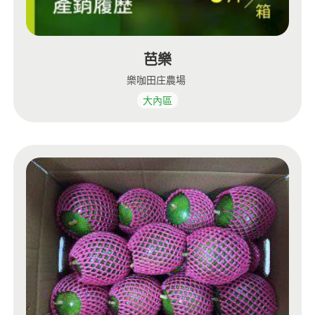
芭樂
樂咖田庄農場
大內區